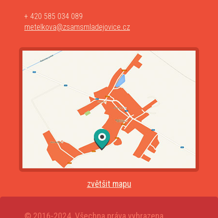
+ 420 585 034 089
metelkova@zsamsmladejovice.cz
zvětšit mapu
© 2016-2024. Všechna práva vyhrazena.