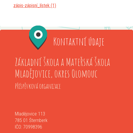
zápis-zápisní_lístek (1)
Kontaktní údaje
Základní škola a Mateřská škola
Mladějovice, okres Olomouc
Příspěvková organizace
Mladějovice 113
785 01 Šternberk
IČO: 70998396