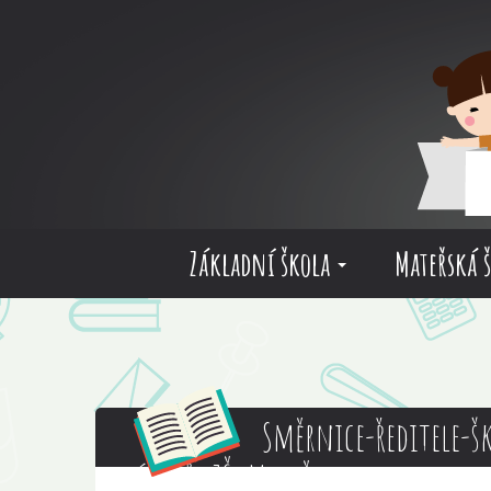
Základní škola
Mateřská 
Směrnice-ředitele-š
údajů_ZŠ_Mladějovice