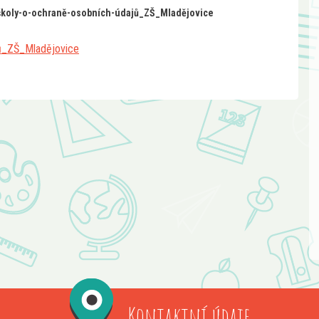
školy-o-ochraně-osobních-údajů_ZŠ_Mladějovice
jů_ZŠ_Mladějovice
Kontaktní údaje