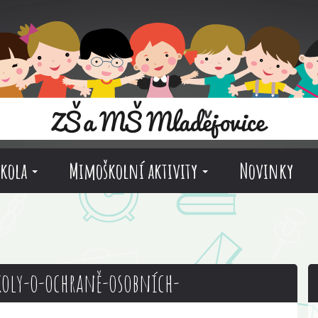
škola
Mimoškolní aktivity
Novinky
koly-o-ochraně-osobních-