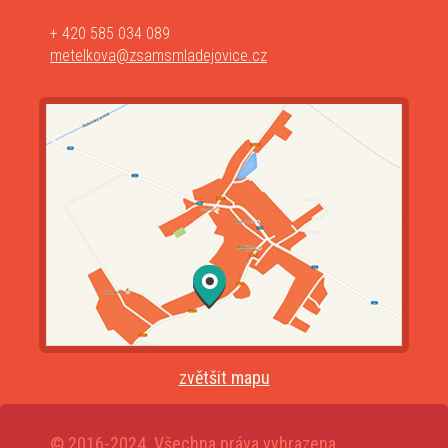
+ 420 585 034 089
metelkova@zsamsmladejovice.cz
zvětšit mapu
© 2016-2024. Všechna práva vyhrazena.