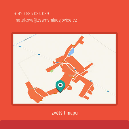
+ 420 585 034 089
metelkova@zsamsmladejovice.cz
zvětšit mapu