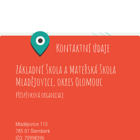
Kontaktní údaje
Základní škola a Mateřská škola
Mladějovice, okres Olomouc
Příspěvková organizace
Mladějovice 113
785 01 Šternberk
IČO: 70998396