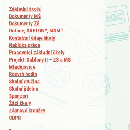
Základní škola
Dokumenty MŠ
Dokumenty ZŠ
Dotace, ŠABLONY, MŠMT
Kontaktní údaje školy
Nabídka práce
Pracovníci základní školy
Projekt: Šablony II – ZŠ a MŠ
Mladějovice
Rozvrh hodin
Školní družina
Školní jídelna
Sponzoři
Žáci školy
Zájmové kroužky
GDPR