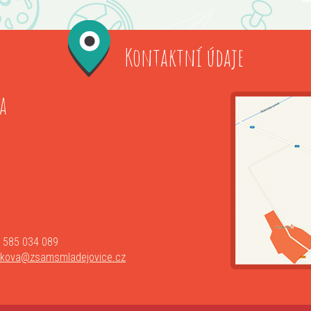
Kontaktní údaje
a
 585 034 089
lkova@zsamsmladejovice.cz