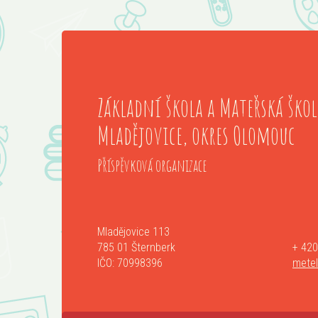
Základní škola a Mateřská škol
Mladějovice, okres Olomouc
Příspěvková organizace
Mladějovice 113
785 01 Šternberk
+ 420
IČO: 70998396
mete