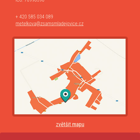
+ 420 585 034 089
metelkova@zsamsmladejovice.cz
zvětšit mapu