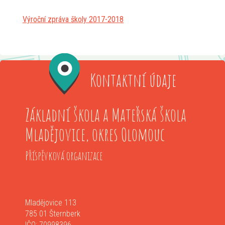
Výroční zpráva školy 2017-2018
Kontaktní údaje
Základní škola a Mateřská škola
Mladějovice, okres Olomouc
Příspěvková organizace
Mladějovice 113
785 01 Šternberk
IČO: 70998396